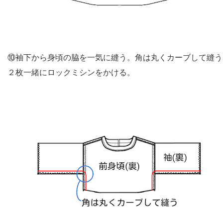
⑩袖下から身頃の脇を一気に縫う。角は丸くカーブして縫う
２枚一緒にロックミシンをかける。