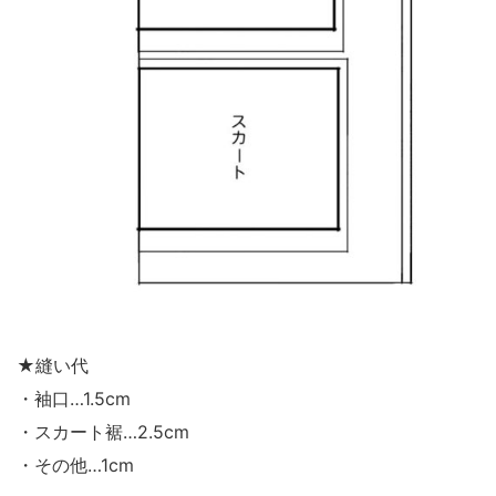
★縫い代
・袖口…1.5cm
・スカート裾…2.5cm
・その他…1cm