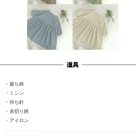
道具
・裁ち鋏
・ミシン
・待ち針
・糸切り鋏
・アイロン