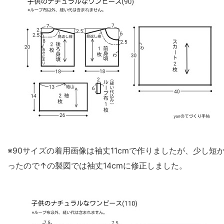
※90サイズの着用画像は袖丈11cmで作りましたが、少し短
ったので↑の製図では袖丈14cmに修正しました。