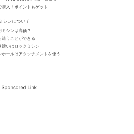
で購入！ポイントもゲット
ミシンについて
用ミシンは高価？
も縫うことができる
り縫いはロックミシン
ンホールはアタッチメントを使う
Sponsored Link