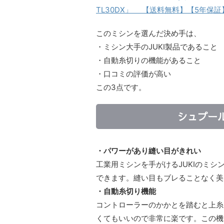
TL30DX」 【送料無料】【5年保
このミシンを選んだ決め手は、
・ミシン大手のJUKI製品であること
・自動糸切りの機能があること
・口コミの評価が高い
この3点です。
シュプール
・パワーがあり縫い目がきれい
工業用ミシンを手がけるJUKIのミ
できます。縫い目もブレることなく美
・自動糸切り機能
コントローラーのかかとを踏むと上糸
くてもいいので非常に楽です。この機