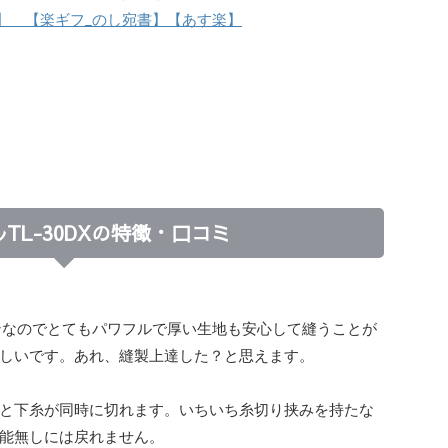
証】 【楽ギフ_のし宛書】【あす楽】
TL-30DXの特徴・口コミ
シンなのでとてもパワフルで厚い生地も安心して縫うことが
しいです。あれ、縫製上達した？と思えます。
と下糸が同時に切れます。いちいち糸切り挟みを持たな
能無しには戻れません。