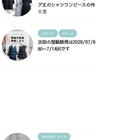
グ丈のシャツワンピースの作
り方
お知らせ
pick up
次回の型紙販売は2026/07/8
㈬〜7/14㈫です
無料型紙と作り方