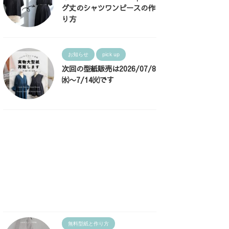
グ丈のシャツワンピースの作
り方
お知らせ
pick up
次回の型紙販売は2026/07/8
㈬〜7/14㈫です
無料型紙と作り方