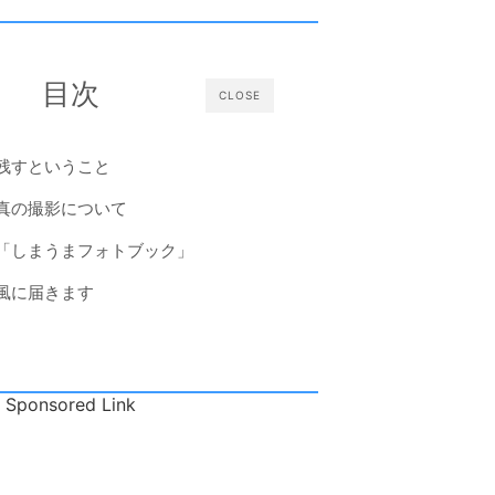
目次
CLOSE
残すということ
真の撮影について
「しまうまフォトブック」
風に届きます
Sponsored Link