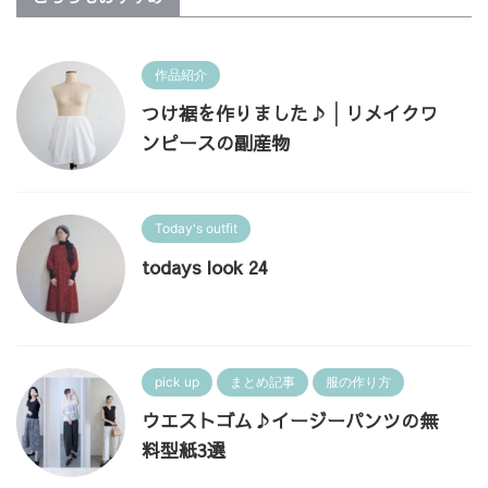
作品紹介
つけ裾を作りました♪│リメイクワ
ンピースの副産物
Today's outfit
todays look 24
pick up
まとめ記事
服の作り方
ウエストゴム♪イージーパンツの無
料型紙3選