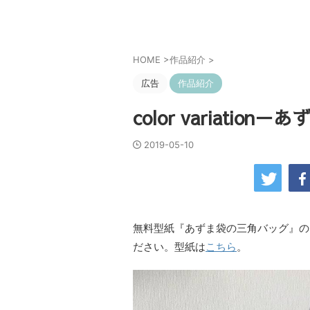
HOME
>
作品紹介
>
広告
作品紹介
color variati
2019-05-10
無料型紙『あずま袋の三角バッグ』の
ださい。型紙は
こちら
。