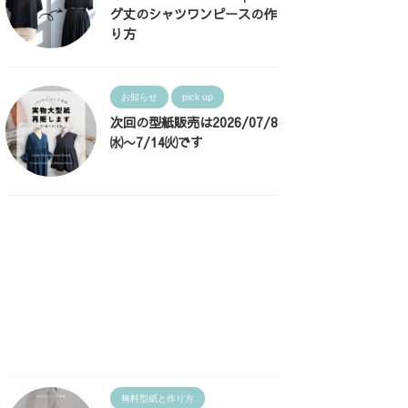
グ丈のシャツワンピースの作
り方
お知らせ
pick up
次回の型紙販売は2026/07/8
㈬〜7/14㈫です
無料型紙と作り方