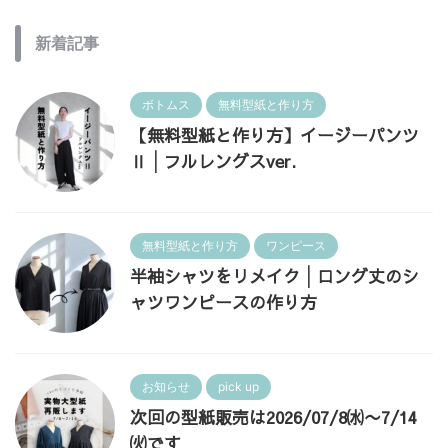
新着記事
ボトムス
無料型紙と作り方
【無料型紙と作り方】イージーパンツ
Ⅱ│フルレングスver.
無料型紙と作り方
ワンピース
半袖シャツをリメイク│ロング丈のシ
ャツワンピースの作り方
お知らせ
pick up
次回の型紙販売は2026/07/8㈬〜7/14
㈫です